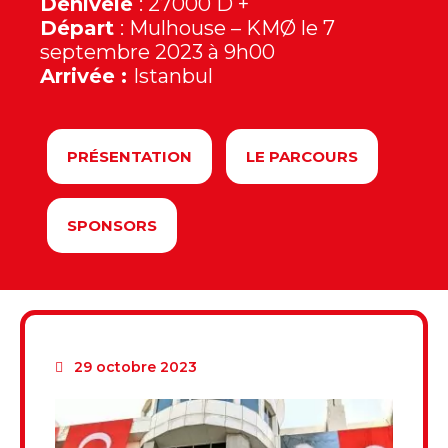
Dénivelé
: 27000 D +
Départ
: Mulhouse – KMØ le 7
septembre 2023 à 9h00
Arrivée :
Istanbul
PRÉSENTATION
LE PARCOURS
SPONSORS
29 octobre 2023