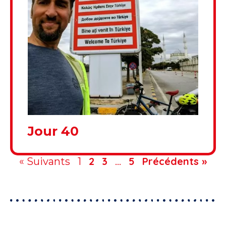
Jour 40
2
3
5
Précédents »
« Suivants
1
…