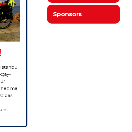
Sponsors
!
 İstanbul
Akçay-
sur
 chez ma
st pas
ons