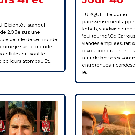
TURQUIE Le döner,
paresseusement appe
E bientôt İstanbul
kebab, sandwich grec, s
e 2.0 Je suis une
“qui tourne”.Ce Carrou
ule cellule de ce monde,
viandes empilées, fait s
omme je suis le monde
révolution brûlante de
 cellules qui sont le
mur de braises savam
 de leurs atomes… Et…
entretenues incandesc
le…