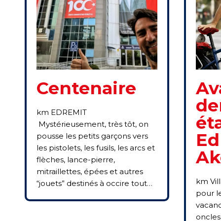
Centenaire
Av
de
km EDREMIT
ét
Mystérieusement, très tôt, on
Ed
pousse les petits garçons vers
les pistolets, les fusils, les arcs et
Ak
flèches, lance-pierre,
mitraillettes, épées et autres
km Vil
“jouets” destinés à occire tout…
pour le
vacanc
oncles 