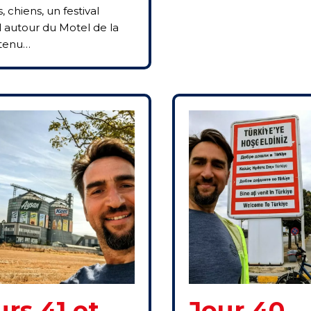
, chiens, un festival
al autour du Motel de la
 tenu…
urs 41 et
Jour 40