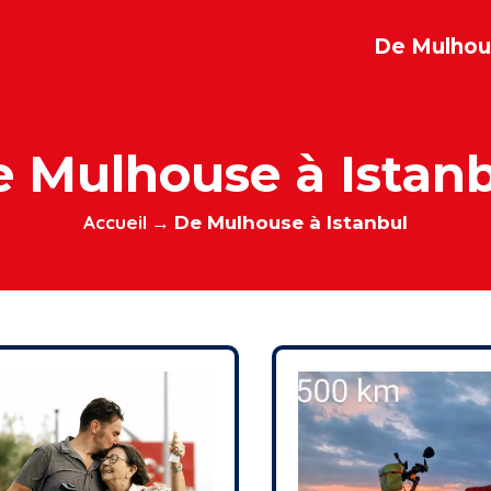
De Mulhous
 Mulhouse à Istan
Accueil
→
De Mulhouse à Istanbul