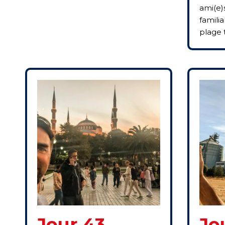
ami(e)s
famili
plage
Jour 43
Jo