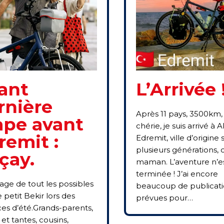
ant
L’Arrivée 
rnière
Après 11 pays, 3500km,
ape avant
chérie, je suis arrivé à 
remit :
Edremit, ville d’origine 
plusieurs générations,
çay.
maman. L’aventure n’e
terminée ! J’ai encore
lage de tout les possibles
beaucoup de publicati
 petit Bekir lors des
prévues pour…
es d’été.Grands-parents,
et tantes, cousins,