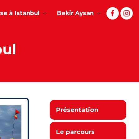
e à Istanbul
Bekir Aysan
bul
Présentation
Le parcours