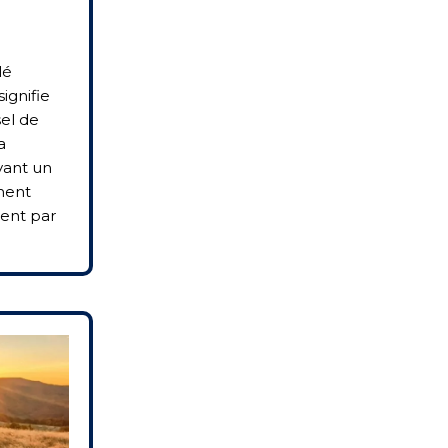
lé
ignifie
sel de
a
vant un
ment
ent par