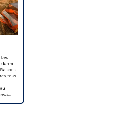
 Les
i dormi
 Balkans,
res, tous
 au
pieds…