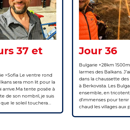
urs 37 et
Jour 36
Bulgarie +28km 1500m
larmes des Balkans. J’a
ie >Sofia Le ventre rond
dans la chaussette des
lkans sera mon lit pour la
à Berkovista. Les Bulga
ui arrive.Ma tente posée à
ensemble, en tricotent
te de son nombril, je suis
d’immenses pour tenir
 que le soleil touchera…
chaud les villages aux 