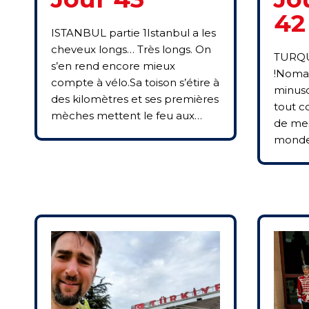
42
ISTANBUL partie 1Istanbul a les
cheveux longs… Très longs. On
TURQUI
s’en rend encore mieux
!Nomad
compte à vélo.Sa toison s’étire à
minusc
des kilomètres et ses premières
tout c
mèches mettent le feu aux…
de mes
monde