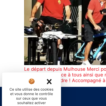
Le départ depuis Mulhouse Merci pou
par votre présence à tous ainsi que
X
Masquer le band
larme ça fait fondre ! Accompagné à
Ce site utilise des cookies
et vous donne le contrôle
sur ceux que vous
souhaitez activer