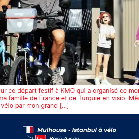
r ce départ festif à KMO qui a organisé ce mome
 ma famille de France et de Turquie en visio. 
eau des cookies
 vélo par mon grand […]