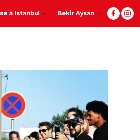
e à Istanbul
Bekir Aysan