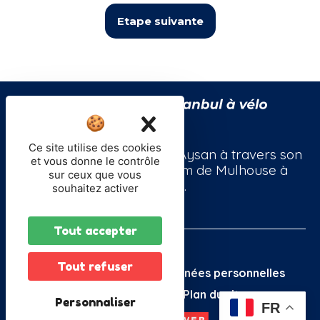
Etape suivante
X
Masquer le band
Ce site utilise des cookies
Suivez le périple de Bekir Aysan à travers son
et vous donne le contrôle
voyage à vélo de 3500km de Mulhouse à
sur ceux que vous
Istanbul.
souhaitez activer
Tout accepter
Tout refuser
Sponsors
Contact
Données personnelles
Mentions légales
Plan du site
Personnaliser
FR