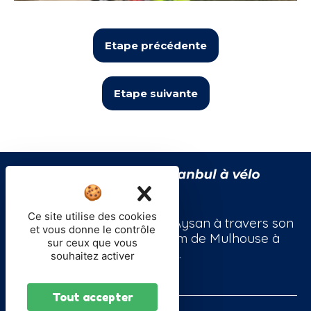
Etape précédente
Etape suivante
X
Masquer le band
Ce site utilise des cookies
Suivez le périple de Bekir Aysan à travers son
et vous donne le contrôle
voyage à vélo de 3500km de Mulhouse à
sur ceux que vous
Istanbul.
souhaitez activer
Tout accepter