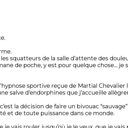
ce.
orme.
les squatteurs de la salle d’attente des douleu
ane de poche, y est pour quelque chose… je s
d’hypnose sportive reçue de Martial Chevalier
e salve d’endorphines que j’accueille allègr
’est la décision de faire un bivouac “sauvage” 
rté et de toute puissance dans ce monde.
 je vais rouler jusqu’où je le veux, que je vais