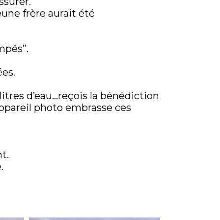
ssurer.
une frère aurait été
mpés”.
ées.
s litres d’eau…reçois la bénédiction
 appareil photo embrasse ces
t.
.