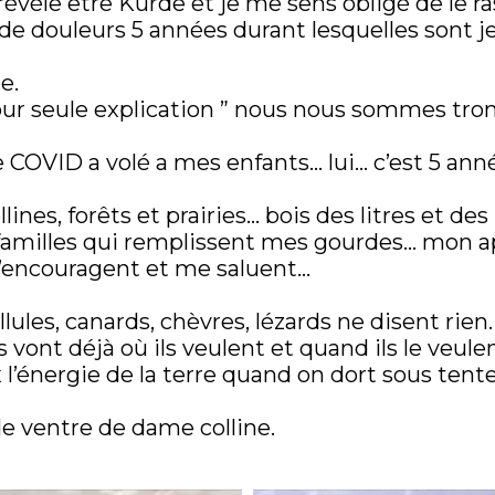
évèle être Kurde et je me sens obligé de le ra
 de douleurs 5 années durant lesquelles sont je
e.
 pour seule explication ” nous nous sommes tro
 COVID a volé a mes enfants… lui… c’est 5 ann
lines, forêts et prairies… bois des litres et de
 de familles qui remplissent mes gourdes… mon
’encouragent et me saluent…
llules, canards, chèvres, lézards ne disent rien.
s vont déjà où ils veulent et quand ils le veulen
 l’énergie de la terre quand on dort sous tente
le ventre de dame colline.